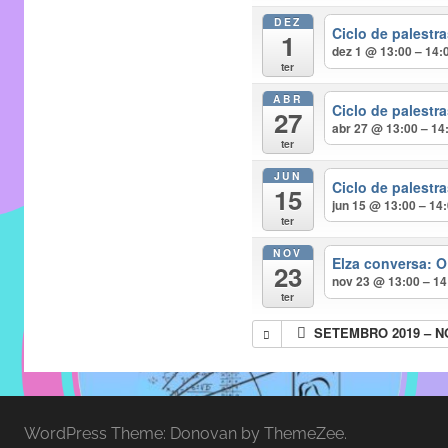
entre
DEZ
alunos,
Ciclo de palest
1
dez 1 @ 13:00 – 14:
professores
ter
e
ABR
funcionários
Ciclo de palest
27
abr 27 @ 13:00 – 14
do
ter
IMECC,
JUN
Ciclo de palest
com
15
jun 15 @ 13:00 – 14
soluções
ter
pacificadoras
NOV
Elza conversa: O
para
23
nov 23 @ 13:00 – 14
os
ter
problemas
SETEMBRO 2019 – 
verificados
no
instituto,
bem
WordPress Theme: Donovan by ThemeZee.
como