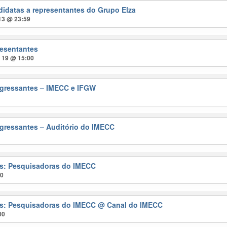
didatas a representantes do Grupo Elza
 13 @ 23:59
resentantes
t 19 @ 15:00
gressantes – IMECC e IFGW
gressantes – Auditório do IMECC
ras: Pesquisadoras do IMECC
00
ras: Pesquisadoras do IMECC
@ Canal do IMECC
00