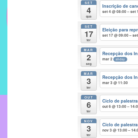
SET
do
Inscrição de can
4
IMECC
set 4 @ 08:00 – set
qua
e
SET
tem
Eleição para rep
17
como
set 17 @ 09:00 – se
ter
atribuição
MAR
implementar
Recepção dos In
2
mar 2
mecanismos
all-day
seg
que
MAR
proporcionem
Recepção dos In
3
mar 3 @ 11:30
o
ter
fortalecimento
OUT
dos
Ciclo de palest
6
out 6 @ 13:00 – 14:
vínculos
ter
sociais
NOV
e
Ciclo de palest
3
nov 3 @ 13:00 – 14:
profissionais
ter