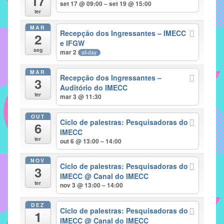
17
set 17 @ 09:00 – set 19 @ 15:00
implementar
ter
mecanismos
MAR
Recepção dos Ingressantes – IMECC
2
que
e IFGW
proporcionem
seg
mar 2
all-day
o
fortalecimento
MAR
Recepção dos Ingressantes –
3
dos
Auditório do IMECC
ter
vínculos
mar 3 @ 11:30
sociais
OUT
e
Ciclo de palestras: Pesquisadoras do
6
IMECC
profissionais
ter
out 6 @ 13:00 – 14:00
entre
alunos,
NOV
Ciclo de palestras: Pesquisadoras do
professores
3
IMECC
@ Canal do IMECC
e
ter
nov 3 @ 13:00 – 14:00
funcionários
do
DEZ
Ciclo de palestras: Pesquisadoras do
1
IMECC,
IMECC
@ Canal do IMECC