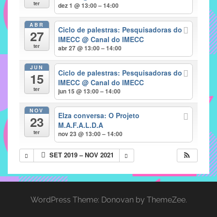
com
ter
dez 1 @ 13:00 – 14:00
soluções
ABR
pacificadoras
Ciclo de palestras: Pesquisadoras do
27
para
IMECC
@ Canal do IMECC
ter
abr 27 @ 13:00 – 14:00
os
problemas
JUN
Ciclo de palestras: Pesquisadoras do
verificados
15
IMECC
@ Canal do IMECC
no
ter
jun 15 @ 13:00 – 14:00
instituto,
bem
NOV
Elza conversa: O Projeto
23
como
M.A.F.A.L.D.A
propor
ter
nov 23 @ 13:00 – 14:00
diretrizes
SET 2019 – NOV 2021
e
ações
para
a
WordPress Theme: Donovan by ThemeZee.
prevenção
e