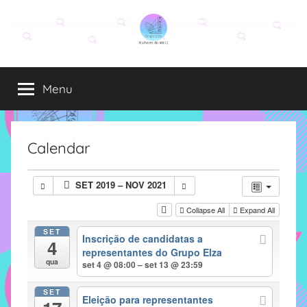
Pular
para
o
Grupo
O
conteúdo
grupo
Menu
Elza
Elza
é
formado
por
Calendar
alunas,
funcionárias
SET 2019 – NOV 2021
e
professoras
Collapse All
Expand All
do
SET
Inscrição de candidatas a
IMECC
4
representantes do Grupo Elza
e
qua
set 4 @ 08:00 – set 13 @ 23:59
tem
como
SET
Eleição para representantes
atribuição