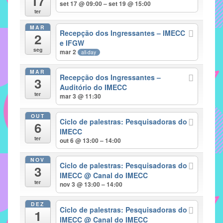
17
set 17 @ 09:00 – set 19 @ 15:00
implementar
ter
mecanismos
MAR
Recepção dos Ingressantes – IMECC
2
que
e IFGW
proporcionem
seg
mar 2
all-day
o
fortalecimento
MAR
Recepção dos Ingressantes –
3
dos
Auditório do IMECC
ter
vínculos
mar 3 @ 11:30
sociais
OUT
e
Ciclo de palestras: Pesquisadoras do
6
IMECC
profissionais
ter
out 6 @ 13:00 – 14:00
entre
alunos,
NOV
Ciclo de palestras: Pesquisadoras do
professores
3
IMECC
@ Canal do IMECC
e
ter
nov 3 @ 13:00 – 14:00
funcionários
do
DEZ
Ciclo de palestras: Pesquisadoras do
1
IMECC,
IMECC
@ Canal do IMECC