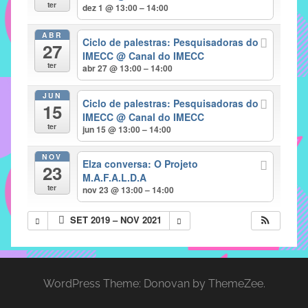
com
ter
dez 1 @ 13:00 – 14:00
soluções
ABR
pacificadoras
Ciclo de palestras: Pesquisadoras do
27
para
IMECC
@ Canal do IMECC
ter
abr 27 @ 13:00 – 14:00
os
problemas
JUN
Ciclo de palestras: Pesquisadoras do
verificados
15
IMECC
@ Canal do IMECC
no
ter
jun 15 @ 13:00 – 14:00
instituto,
bem
NOV
Elza conversa: O Projeto
23
como
M.A.F.A.L.D.A
propor
ter
nov 23 @ 13:00 – 14:00
diretrizes
SET 2019 – NOV 2021
e
ações
para
a
WordPress Theme: Donovan by ThemeZee.
prevenção
e