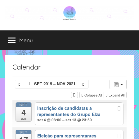
Pular
para
o
Grupo
O
conteúdo
grupo
Menu
Elza
Elza
é
formado
por
Calendar
alunas,
funcionárias
SET 2019 – NOV 2021
e
professoras
Collapse All
Expand All
do
SET
Inscrição de candidatas a
IMECC
4
representantes do Grupo Elza
e
qua
set 4 @ 08:00 – set 13 @ 23:59
tem
como
SET
Eleição para representantes
atribuição