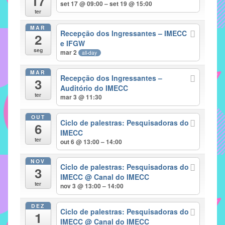
17
set 17 @ 09:00 – set 19 @ 15:00
implementar
ter
mecanismos
MAR
Recepção dos Ingressantes – IMECC
2
que
e IFGW
proporcionem
seg
mar 2
all-day
o
fortalecimento
MAR
Recepção dos Ingressantes –
3
dos
Auditório do IMECC
ter
vínculos
mar 3 @ 11:30
sociais
OUT
e
Ciclo de palestras: Pesquisadoras do
6
IMECC
profissionais
ter
out 6 @ 13:00 – 14:00
entre
alunos,
NOV
Ciclo de palestras: Pesquisadoras do
professores
3
IMECC
@ Canal do IMECC
e
ter
nov 3 @ 13:00 – 14:00
funcionários
do
DEZ
Ciclo de palestras: Pesquisadoras do
1
IMECC,
IMECC
@ Canal do IMECC