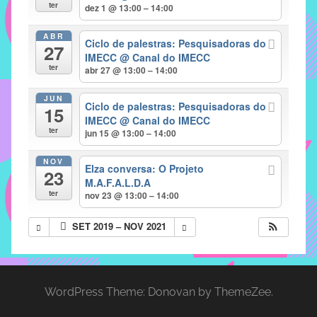
com
ter
dez 1 @ 13:00 – 14:00
soluções
ABR
pacificadoras
Ciclo de palestras: Pesquisadoras do
27
para
IMECC
@ Canal do IMECC
ter
abr 27 @ 13:00 – 14:00
os
problemas
JUN
Ciclo de palestras: Pesquisadoras do
verificados
15
IMECC
@ Canal do IMECC
no
ter
jun 15 @ 13:00 – 14:00
instituto,
bem
NOV
Elza conversa: O Projeto
23
como
M.A.F.A.L.D.A
propor
ter
nov 23 @ 13:00 – 14:00
diretrizes
SET 2019 – NOV 2021
e
ações
para
a
WordPress Theme: Donovan by ThemeZee.
prevenção
e