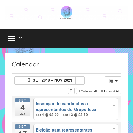
Pular
para
o
Grupo
O
conteúdo
grupo
Menu
Elza
Elza
é
formado
por
Calendar
alunas,
funcionárias
SET 2019 – NOV 2021
e
professoras
Collapse All
Expand All
do
SET
Inscrição de candidatas a
IMECC
4
representantes do Grupo Elza
e
qua
set 4 @ 08:00 – set 13 @ 23:59
tem
como
SET
Eleição para representantes
atribuição