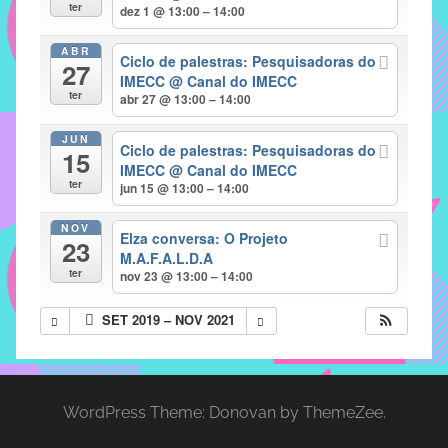
com
ter
dez 1 @ 13:00 – 14:00
soluções
ABR
pacificadoras
Ciclo de palestras: Pesquisadoras do
27
para
IMECC
@ Canal do IMECC
ter
abr 27 @ 13:00 – 14:00
os
problemas
JUN
Ciclo de palestras: Pesquisadoras do
verificados
15
IMECC
@ Canal do IMECC
no
ter
jun 15 @ 13:00 – 14:00
instituto,
bem
NOV
Elza conversa: O Projeto
23
como
M.A.F.A.L.D.A
propor
ter
nov 23 @ 13:00 – 14:00
diretrizes
SET 2019 – NOV 2021
e
ações
para
a
WordPress Theme: Donovan by ThemeZee.
prevenção
e