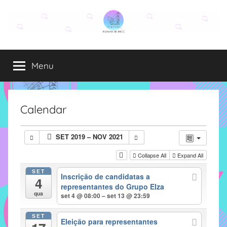
Pular
para
o
Grupo
O
conteúdo
grupo
Menu
Elza
Elza
é
formado
por
Calendar
alunas,
funcionárias
SET 2019 – NOV 2021
e
professoras
Collapse All
Expand All
do
SET
Inscrição de candidatas a
IMECC
4
representantes do Grupo Elza
e
qua
set 4 @ 08:00 – set 13 @ 23:59
tem
como
SET
Eleição para representantes
atribuição