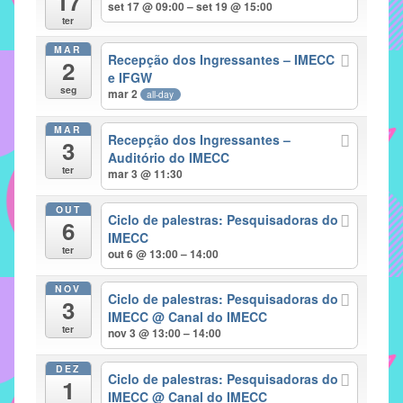
17
set 17 @ 09:00 – set 19 @ 15:00
implementar
ter
mecanismos
MAR
Recepção dos Ingressantes – IMECC
2
que
e IFGW
proporcionem
seg
mar 2
all-day
o
fortalecimento
MAR
Recepção dos Ingressantes –
3
dos
Auditório do IMECC
ter
vínculos
mar 3 @ 11:30
sociais
OUT
e
Ciclo de palestras: Pesquisadoras do
6
IMECC
profissionais
ter
out 6 @ 13:00 – 14:00
entre
alunos,
NOV
Ciclo de palestras: Pesquisadoras do
professores
3
IMECC
@ Canal do IMECC
e
ter
nov 3 @ 13:00 – 14:00
funcionários
do
DEZ
Ciclo de palestras: Pesquisadoras do
1
IMECC,
IMECC
@ Canal do IMECC