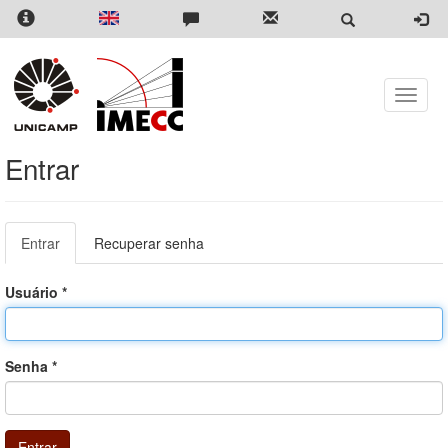
Pular
para
o
conteúdo
principal
Toggle
naviga
Entrar
Abas
Entrar
(aba
Recuperar senha
primárias
ativa)
Usuário
*
Senha
*
Entrar