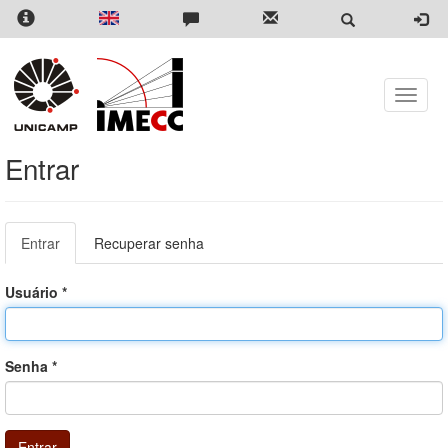
Pular
para
o
conteúdo
principal
Toggle
naviga
Entrar
Abas
Entrar
(aba
Recuperar senha
primárias
ativa)
Usuário
*
Senha
*
Entrar