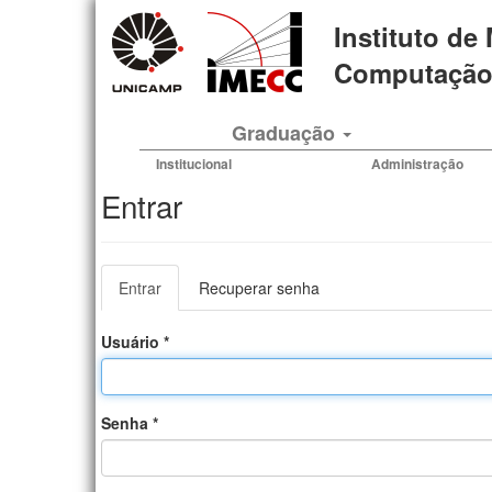
Pular
Instituto de
para
o
Computação 
conteúdo
principal
Graduação
Institucional
Administração
Entrar
Abas
Entrar
(aba
Recuperar senha
primárias
ativa)
Usuário
*
Senha
*