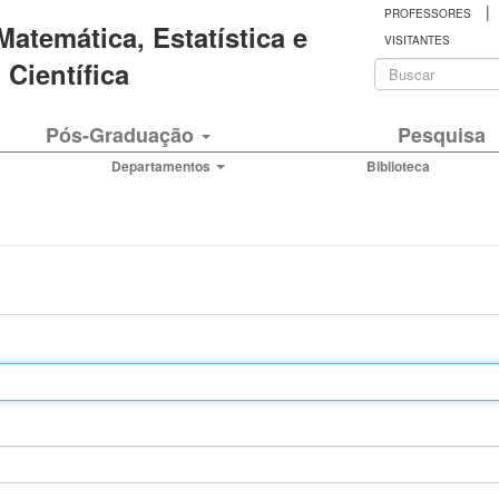
|
PROFESSORES
 Matemática, Estatística e
VISITANTES
Formulá
Científica
de
Buscar
Pós-Graduação
Pesquisa
busca
Departamentos
Biblioteca