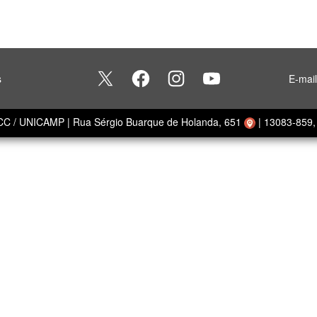
s
E-mai
ECC / UNICAMP
|
Rua Sérgio Buarque de Holanda, 651
|
13083-859, 