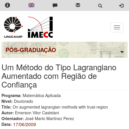
Pular
para
o
conteúdo
principal
Toggle
naviga
PÓS-GRADUAÇÃO
Um Método do Tipo Lagrangiano
Aumentado com Região de
Confiança
Programa:
Matemática Aplicada
Nível:
Doutorado
Title:
On augmented lagrangian methods with trust-region
Autor:
Emerson Vitor Castelani
Orientador:
José Mario Martinez Perez
17/06/2009
Data: