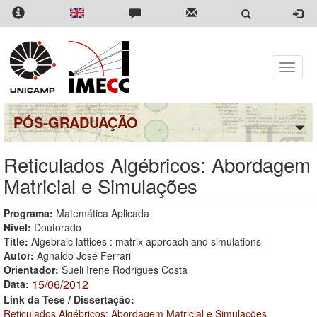
Pular
para
o
conteúdo
principal
Toggle
naviga
PÓS-GRADUAÇÃO
Reticulados Algébricos: Abordagem
Matricial e Simulações
Programa:
Matemática Aplicada
Nível:
Doutorado
Title:
Algebraic lattices : matrix approach and simulations
Autor:
Agnaldo José Ferrari
Orientador:
Sueli Irene Rodrigues Costa
15/06/2012
Data:
Link da Tese / Dissertação:
Reticulados Algébricos: Abordagem Matricial e Simulações