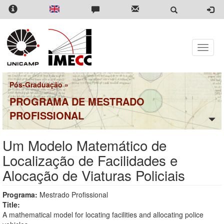
Pular
para
o
conteúdo
principal
Toggle
naviga
Pós-Graduação
»
PROGRAMA DE MESTRADO
PROFISSIONAL
Um Modelo Matemático de
Localização de Facilidades e
Alocação de Viaturas Policiais
Programa:
Mestrado Profissional
Title:
A mathematical model for locating facilities and allocating police