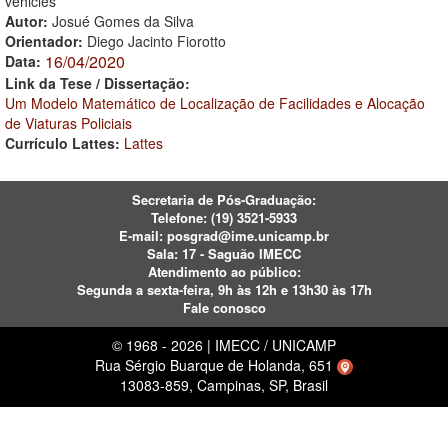
vehicles
Autor:
Josué Gomes da Silva
Orientador:
Diego Jacinto Fiorotto
16/04/2020
Data:
Link da Tese / Dissertação:
Um Modelo Matemático de Localização de Facilidades e Alocação
de Viaturas Policiais
Currículo Lattes:
Lattes
Secretaria de Pós-Graduação:
Telefone:
(19) 3521-5933
E-mail:
posgrad@ime.unicamp.br
Sala: 17 - Saguão IMECC
Atendimento ao público:
Segunda a sexta-feira, 9h às 12h e 13h30 às 17h
Fale conosco
© 1968 - 2026 | IMECC / UNICAMP
Rua Sérgio Buarque de Holanda, 651
13083-859, Campinas, SP, Brasil