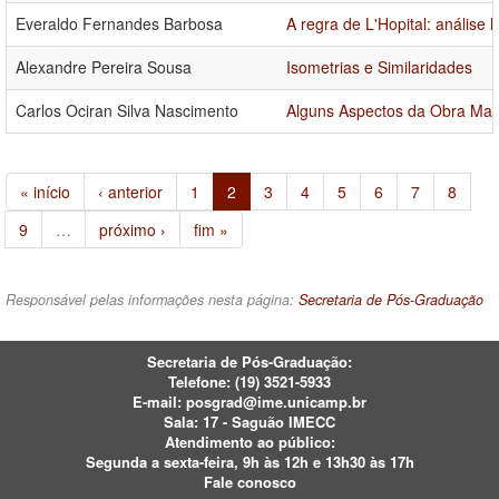
Everaldo Fernandes Barbosa
A regra de L'Hopital: análise 
Alexandre Pereira Sousa
Isometrias e Similaridades
Carlos Ociran Silva Nascimento
Alguns Aspectos da Obra Ma
« início
‹ anterior
1
2
3
4
5
6
7
8
9
…
próximo ›
fim »
Responsável pelas informações nesta página:
Secretaria de Pós-Graduação
Secretaria de Pós-Graduação:
Telefone:
(19) 3521-5933
E-mail:
posgrad@ime.unicamp.br
Sala: 17 - Saguão IMECC
Atendimento ao público:
Segunda a sexta-feira, 9h às 12h e 13h30 às 17h
Fale conosco