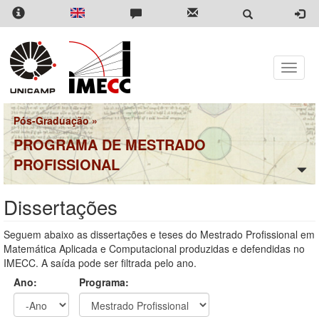
Pular
para
o
conteúdo
principal
Toggle
naviga
Pós-Graduação
»
PROGRAMA DE MESTRADO
PROFISSIONAL
Dissertações
Seguem abaixo as dissertações e teses do Mestrado Profissional em
Matemática Aplicada e Computacional produzidas e defendidas no
IMECC. A saída pode ser filtrada pelo ano.
Ano:
Programa: