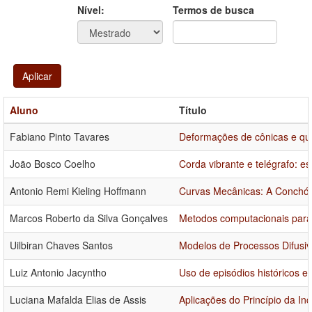
Ano
Ano:
Nível:
Termos de busca
Aplicar
Aluno
Título
Fabiano Pinto Tavares
Deformações de cônicas e quá
João Bosco Coelho
Corda vibrante e telégrafo: e
Antonio Remi Kieling Hoffmann
Curvas Mecânicas: A Conchó
Marcos Roberto da Silva Gonçalves
Metodos computacionais para 
Uilbiran Chaves Santos
Modelos de Processos Difusi
Luiz Antonio Jacyntho
Uso de episódios históricos e
Luciana Mafalda Elias de Assis
Aplicações do Princípio da In