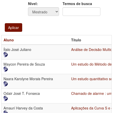
Ano
Ano:
Nível:
Termos de busca
Aplicar
Aluno
Título
Ítalo José Juliano
Análise de Decisão Multic
Maycon Pereira de Souza
Um estudo do Método de 
Naara Karolyne Morais Pereira
Um estudo quantitativo s
Odair José T. Fonseca
Chamado de alarme : uma
Amaurí Harvey da Costa
Aplicações da Curva S e 