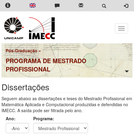
Pular
para
o
conteúdo
principal
Toggle
naviga
Pós-Graduação
»
PROGRAMA DE MESTRADO
PROFISSIONAL
Dissertações
Seguem abaixo as dissertações e teses do Mestrado Profissional em
Matemática Aplicada e Computacional produzidas e defendidas no
IMECC. A saída pode ser filtrada pelo ano.
Ano:
Programa: