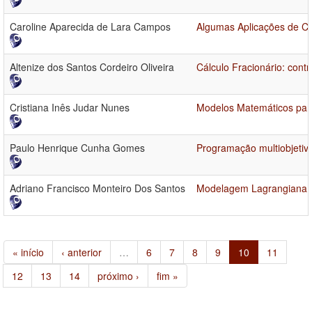
Caroline Aparecida de Lara Campos
Algumas Aplicações de Cá
Altenize dos Santos Cordeiro Oliveira
Cálculo Fracionário: contr
Cristiana Inês Judar Nunes
Modelos Matemáticos par
Paulo Henrique Cunha Gomes
Programação multiobjetiv
Adriano Francisco Monteiro Dos Santos
Modelagem Lagrangiana e
« início
‹ anterior
…
6
7
8
9
10
11
12
13
14
próximo ›
fim »