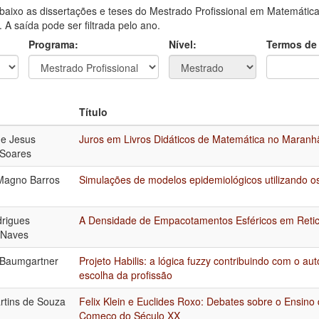
aixo as dissertações e teses do Mestrado Profissional em Matemática
A saída pode ser filtrada pelo ano.
Programa:
Nível:
Termos de
Título
de Jesus
Juros em Livros Didáticos de Matemática no Maranh
 Soares
Magno Barros
Simulações de modelos epidemiológicos utilizando o
drigues
A Densidade de Empacotamentos Esféricos em Reti
 Naves
 Baumgartner
Projeto Habilis: a lógica fuzzy contribuindo com o a
escolha da profissão
artins de Souza
Felix Klein e Euclides Roxo: Debates sobre o Ensino
Começo do Século XX