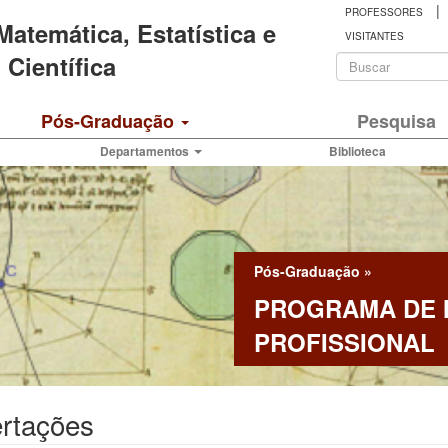
|
PROFESSORES
 Matemática, Estatística e
VISITANTES
Formulá
Científica
de
Buscar
Pós-Graduação
Pesquisa
busca
Departamentos
Biblioteca
Pós-Graduação
»
PROGRAMA DE
PROFISSIONAL
ertações