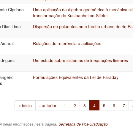
ente Cipriano
Uma aplicação da álgebra geométrica à mecânica clá
a
transformação de Kustaanheimo-Stiefel
 Dias Lima
Dispersão de poluentes num trecho urbano do rio Pa
 Amaral
Relações de referência e aplicações
drigues
Um estudo sobre sistemas de inequações lineares
angeiro
Formulações Equivalentes da Lei de Faraday
s
« início
‹ anterior
1
2
3
4
5
6
7
l pelas informações nesta página:
Secretaria de Pós-Graduação