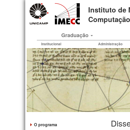
Pular
Instituto de
para
o
Computação 
conteúdo
principal
Graduação
Institucional
Administração
Diss
O programa