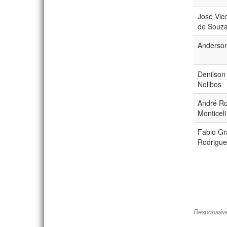
José Vic
de Souz
Anderson
Denilson
Nolibos
André Ro
Monticeli
Fabio Gr
Rodrigue
Responsáve