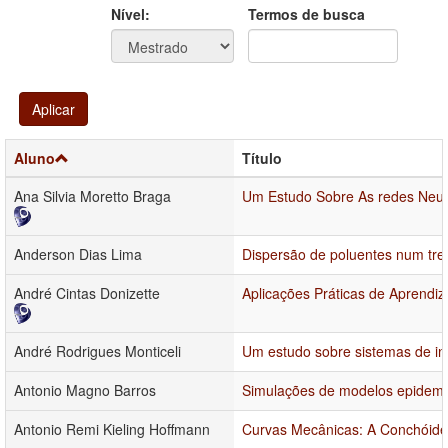
Ano
Ano:
Nível:
Termos de busca
Aplicar
Aluno
Título
Ana Silvia Moretto Braga
Um Estudo Sobre As redes Neu
Anderson Dias Lima
Dispersão de poluentes num tre
André Cintas Donizette
Aplicações Práticas de Aprendi
André Rodrigues Monticeli
Um estudo sobre sistemas de in
Antonio Magno Barros
Simulações de modelos epidemiol
Antonio Remi Kieling Hoffmann
Curvas Mecânicas: A Conchóide