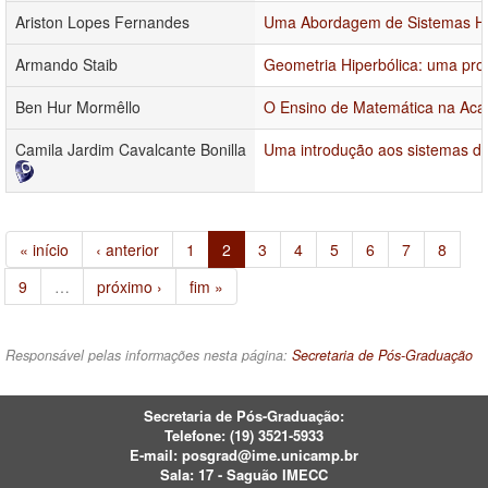
Ariston Lopes Fernandes
Uma Abordagem de Sistemas Ha
Armando Staib
Geometria Hiperbólica: uma prop
Ben Hur Mormêllo
O Ensino de Matemática na Acad
Camila Jardim Cavalcante Bonilla
Uma introdução aos sistemas de
« início
‹ anterior
1
2
3
4
5
6
7
8
9
…
próximo ›
fim »
Responsável pelas informações nesta página:
Secretaria de Pós-Graduação
Secretaria de Pós-Graduação:
Telefone:
(19) 3521-5933
E-mail:
posgrad@ime.unicamp.br
Sala: 17 - Saguão IMECC