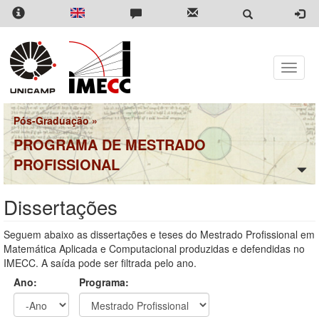
Pular
para
o
conteúdo
principal
Toggle
naviga
Pós-Graduação
»
PROGRAMA DE MESTRADO
PROFISSIONAL
Dissertações
Seguem abaixo as dissertações e teses do Mestrado Profissional em
Matemática Aplicada e Computacional produzidas e defendidas no
IMECC. A saída pode ser filtrada pelo ano.
Ano:
Programa: