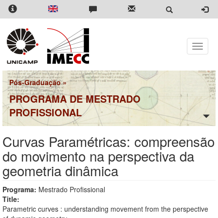
Pular
para
o
conteúdo
principal
Toggle
naviga
Pós-Graduação
»
PROGRAMA DE MESTRADO
PROFISSIONAL
Curvas Paramétricas: compreensão
do movimento na perspectiva da
geometria dinâmica
Programa:
Mestrado Profissional
Title:
Parametric curves : understanding movement from the perspective