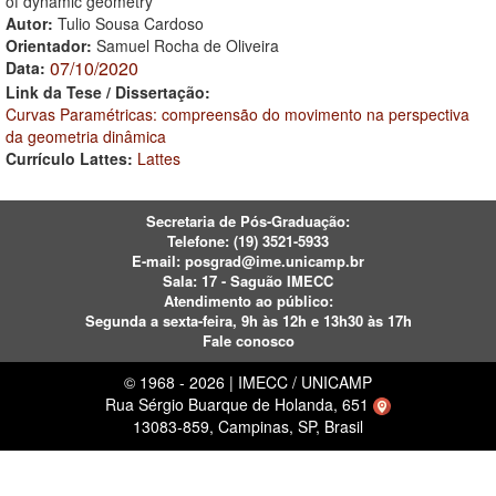
of dynamic geometry
Autor:
Tulio Sousa Cardoso
Orientador:
Samuel Rocha de Oliveira
07/10/2020
Data:
Link da Tese / Dissertação:
Curvas Paramétricas: compreensão do movimento na perspectiva
da geometria dinâmica
Currículo Lattes:
Lattes
Secretaria de Pós-Graduação:
Telefone:
(19) 3521-5933
E-mail:
posgrad@ime.unicamp.br
Sala: 17 - Saguão IMECC
Atendimento ao público:
Segunda a sexta-feira, 9h às 12h e 13h30 às 17h
Fale conosco
© 1968 - 2026 | IMECC / UNICAMP
Rua Sérgio Buarque de Holanda, 651
13083-859, Campinas, SP, Brasil