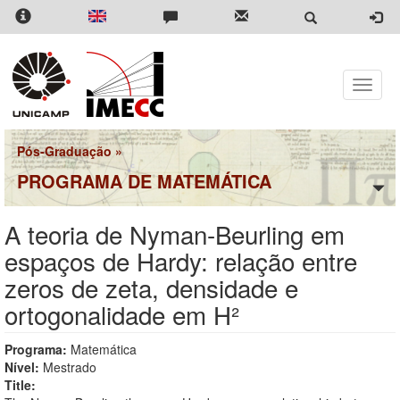
Pular
para
o
conteúdo
principal
Toggle
naviga
Pós-Graduação
»
PROGRAMA DE MATEMÁTICA
A teoria de Nyman-Beurling em
espaços de Hardy: relação entre
zeros de zeta, densidade e
ortogonalidade em H²
Programa:
Matemática
Nível:
Mestrado
Title: