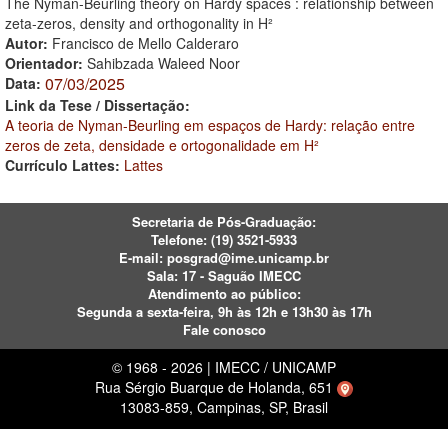
The Nyman-Beurling theory on Hardy spaces : relationship between
zeta-zeros, density and orthogonality in H²
Autor:
Francisco de Mello Calderaro
Orientador:
Sahibzada Waleed Noor
07/03/2025
Data:
Link da Tese / Dissertação:
A teoria de Nyman-Beurling em espaços de Hardy: relação entre
zeros de zeta, densidade e ortogonalidade em H²
Currículo Lattes:
Lattes
Secretaria de Pós-Graduação:
Telefone:
(19) 3521-5933
E-mail:
posgrad@ime.unicamp.br
Sala: 17 - Saguão IMECC
Atendimento ao público:
Segunda a sexta-feira, 9h às 12h e 13h30 às 17h
Fale conosco
© 1968 - 2026 | IMECC / UNICAMP
Rua Sérgio Buarque de Holanda, 651
13083-859, Campinas, SP, Brasil