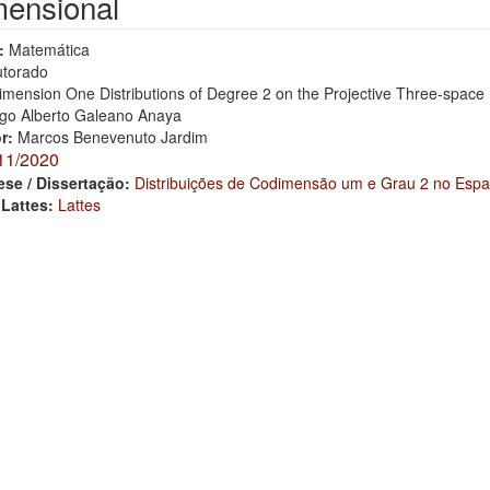
mensional
:
Matemática
torado
mension One Distributions of Degree 2 on the Projective Three-space
go Alberto Galeano Anaya
or:
Marcos Benevenuto Jardim
11/2020
ese / Dissertação:
Distribuições de Codimensão um e Grau 2 no Espaç
 Lattes:
Lattes