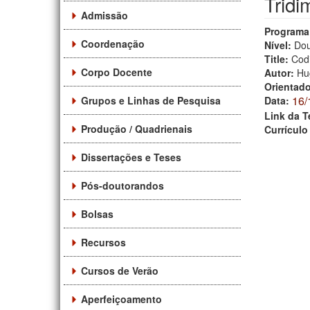
Tridi
Admissão
Programa
Coordenação
Nível:
Dou
Title:
Codi
Corpo Docente
Autor:
Hu
Orientad
16/
Grupos e Linhas de Pesquisa
Data:
Link da T
Produção / Quadrienais
Currículo
Dissertações e Teses
Pós-doutorandos
Bolsas
Recursos
Cursos de Verão
Aperfeiçoamento