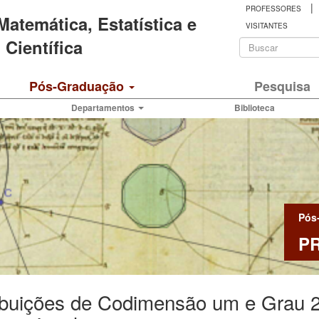
|
PROFESSORES
 Matemática, Estatística e
VISITANTES
Formulá
Científica
de
Buscar
Pós-Graduação
Pesquisa
busca
Departamentos
Biblioteca
Pós
P
ibuições de Codimensão um e Grau 2