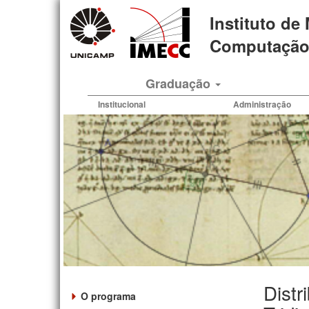
Pular
Instituto de
para
o
Computação 
conteúdo
principal
Graduação
Institucional
Administração
Distr
O programa