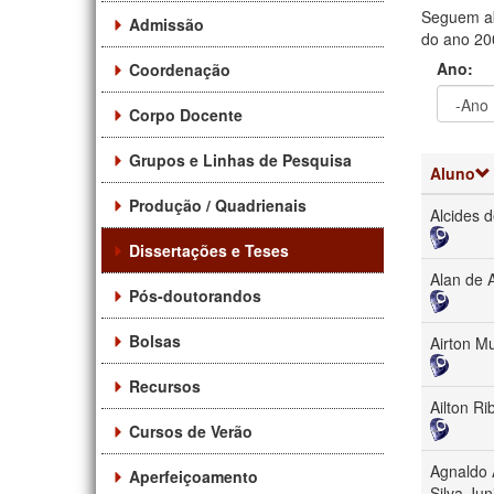
Seguem ab
Admissão
do ano 200
Ano:
Coordenação
Corpo Docente
Ano
Ano:
Grupos e Linhas de Pesquisa
Aluno
Produção / Quadrienais
Alcides 
Dissertações e Teses
Alan de 
Pós-doutorandos
Bolsas
Airton M
Recursos
Ailton Ri
Cursos de Verão
Agnaldo 
Aperfeiçoamento
Silva Jun