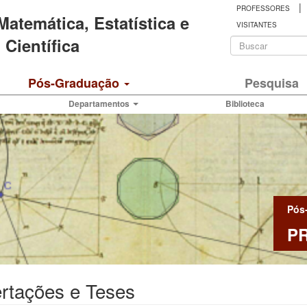
|
PROFESSORES
 Matemática, Estatística e
VISITANTES
Formulá
Científica
de
Buscar
Pós-Graduação
Pesquisa
busca
Departamentos
Biblioteca
Pós
P
rtações e Teses