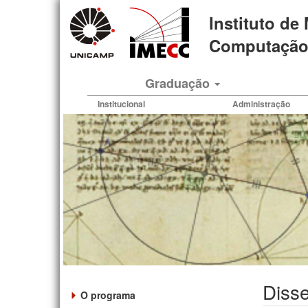
Pular
Instituto de
para
o
Computação 
conteúdo
principal
Graduação
Institucional
Administração
Disse
O programa