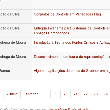
João da Silva
Conjuntos de Controle em Variedades Flag
João da Silva
Entropia Invariante para Sistemas de Controle 
Espaços Homogêneos
Adrega de Moura
Introdução à Teoria dos Pontos Críticos e Aplica
Adrega de Moura
Desenvolvimentos em teoria de representações 
 Ramos
Algumas aplicações de bases de Grobner em ál
« início
‹ anterior
…
69
70
71
72
73
74
l pelas informações nesta página:
Secretaria de Pós-Graduação