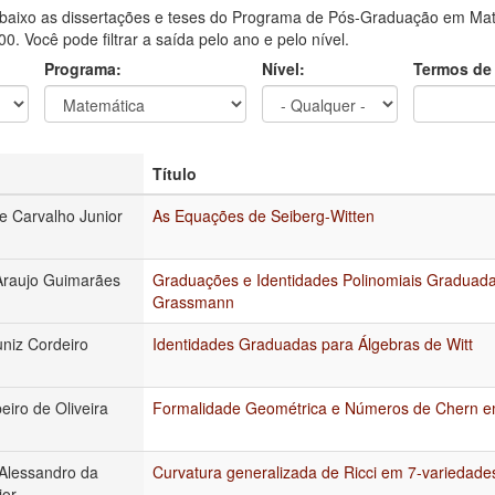
aixo as dissertações e teses do Programa de Pós-Graduação em Mate
0. Você pode filtrar a saída pelo ano e pelo nível.
Programa:
Nível:
Termos de
Título
de Carvalho Junior
As Equações de Seiberg-Witten
Araujo Guimarães
Graduações e Identidades Polinomiais Graduada
Grassmann
uniz Cordeiro
Identidades Graduadas para Álgebras de Witt
beiro de Oliveira
Formalidade Geométrica e Números de Chern e
Alessandro da
Curvatura generalizada de Ricci em 7-variedade
ior