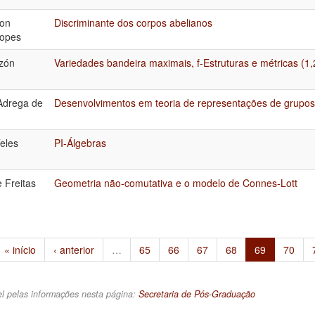
hon
Discriminante dos corpos abelianos
Lopes
nzón
Variedades bandeira maximais, f-Estruturas e métricas (1,2
Adrega de
Desenvolvimentos em teoria de representações de grupos
Teles
PI-Álgebras
 Freitas
Geometria não-comutativa e o modelo de Connes-Lott
« início
‹ anterior
…
65
66
67
68
69
70
l pelas informações nesta página:
Secretaria de Pós-Graduação