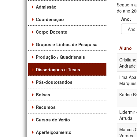
Seguem ab
Admissão
do ano 200
Ano:
Coordenação
Corpo Docente
Ano
Ano:
Grupos e Linhas de Pesquisa
Aluno
Produção / Quadrienais
Cristiane
Andrade
Dissertações e Teses
Ilma Apa
Pós-doutorandos
Marques 
Bolsas
Karine B
Recursos
Lidermir
Arruda
Cursos de Verão
Marcos 
Aperfeiçoamento
Vèrges