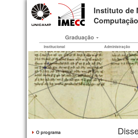
Pular
Instituto de
para
o
Computação 
conteúdo
principal
Graduação
Institucional
Administração
Disse
O programa