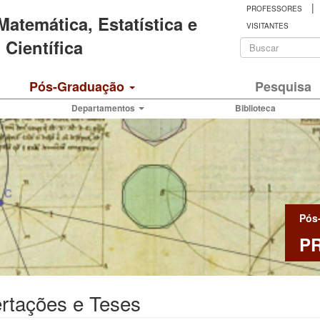
|
PROFESSORES
 Matemática, Estatística e
VISITANTES
Formulá
Científica
de
Buscar
Pós-Graduação
Pesquisa
busca
Departamentos
Biblioteca
Pós
P
rtações e Teses