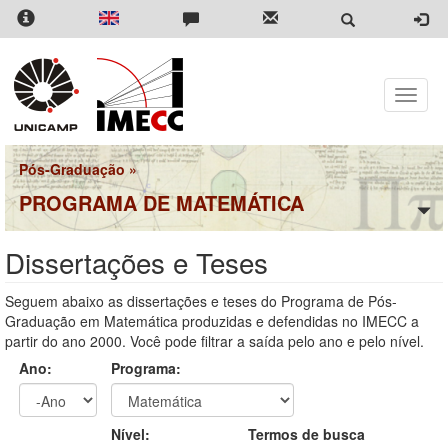
Pular
para
o
conteúdo
principal
Toggle
naviga
Pós-Graduação
»
PROGRAMA DE MATEMÁTICA
Dissertações e Teses
Seguem abaixo as dissertações e teses do Programa de Pós-
Graduação em Matemática produzidas e defendidas no IMECC a
partir do ano 2000. Você pode filtrar a saída pelo ano e pelo nível.
Ano:
Programa:
Ano
Ano:
Nível:
Termos de busca