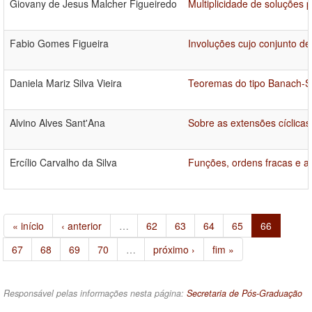
Giovany de Jesus Malcher Figueiredo
Multiplicidade de soluções 
Fabio Gomes Figueira
Involuções cujo conjunto d
Daniela Mariz Silva Vieira
Teoremas do tipo Banach-St
Alvino Alves Sant'Ana
Sobre as extensões cíclica
Ercílio Carvalho da Silva
Funções, ordens fracas e a
« início
‹ anterior
…
62
63
64
65
66
67
68
69
70
…
próximo ›
fim »
Responsável pelas informações nesta página:
Secretaria de Pós-Graduação