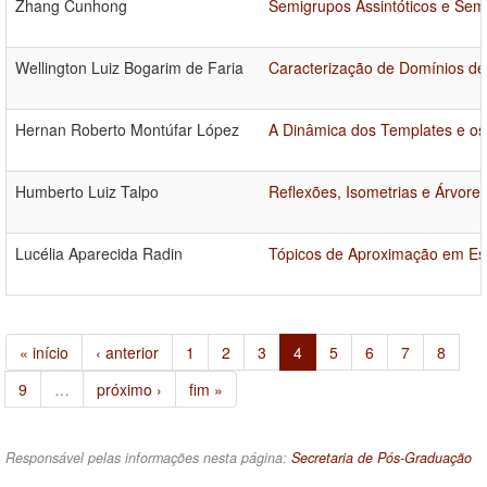
Zhang Cunhong
Semigrupos Assintóticos e Semi
Wellington Luiz Bogarim de Faria
Caracterização de Domínios de
Hernan Roberto Montúfar López
A Dinâmica dos Templates e os 
Humberto Luiz Talpo
Reflexões, Isometrias e Árvore
Lucélia Aparecida Radin
Tópicos de Aproximação em E
« início
‹ anterior
1
2
3
4
5
6
7
8
9
…
próximo ›
fim »
Responsável pelas informações nesta página:
Secretaria de Pós-Graduação