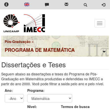
Pular
para
o
conteúdo
principal
Toggle
naviga
Pós-Graduação
»
PROGRAMA DE MATEMÁTICA
Dissertações e Teses
Seguem abaixo as dissertações e teses do Programa de Pós-
Graduação em Matemática produzidas e defendidas no IMECC a
partir do ano 2000. Você pode filtrar a saída pelo ano e pelo nível.
Ano:
Programa:
Ano
Ano:
Nível:
Termos de busca