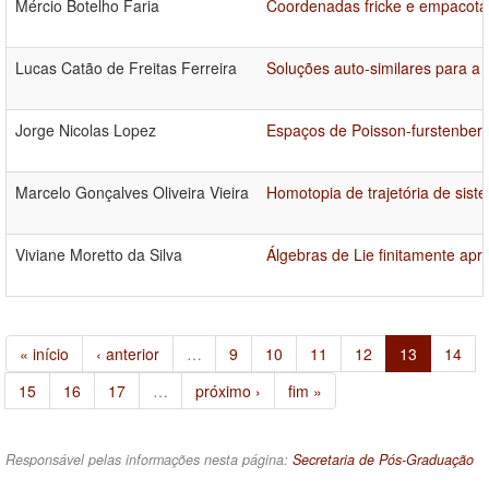
Mércio Botelho Faria
Coordenadas fricke e empacotam
Lucas Catão de Freitas Ferreira
Soluções auto-similares para a
Jorge Nicolas Lopez
Espaços de Poisson-furstenberg
Marcelo Gonçalves Oliveira Vieira
Homotopia de trajetória de sis
Viviane Moretto da Silva
Álgebras de Lie finitamente apr
« início
‹ anterior
…
9
10
11
12
13
14
15
16
17
…
próximo ›
fim »
Responsável pelas informações nesta página:
Secretaria de Pós-Graduação