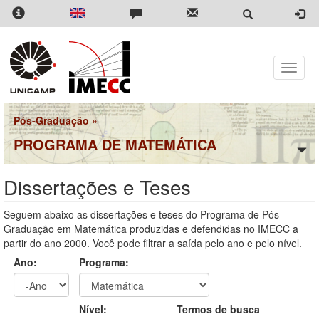
Pular
para
o
conteúdo
principal
Toggle
naviga
Pós-Graduação
»
PROGRAMA DE MATEMÁTICA
Dissertações e Teses
Seguem abaixo as dissertações e teses do Programa de Pós-
Graduação em Matemática produzidas e defendidas no IMECC a
partir do ano 2000. Você pode filtrar a saída pelo ano e pelo nível.
Ano:
Programa:
Ano
Ano:
Nível:
Termos de busca