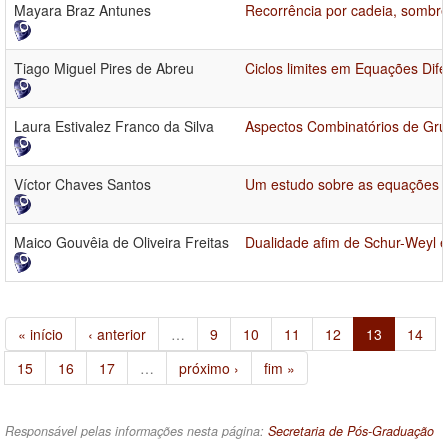
Mayara Braz Antunes
Recorrência por cadeia, sombre
Tiago Miguel Pires de Abreu
Ciclos limites em Equações Dif
Laura Estivalez Franco da Silva
Aspectos Combinatórios de Gru
Víctor Chaves Santos
Um estudo sobre as equações 
Maico Gouvêia de Oliveira Freitas
Dualidade afim de Schur-Weyl 
« início
‹ anterior
…
9
10
11
12
13
14
15
16
17
…
próximo ›
fim »
Responsável pelas informações nesta página:
Secretaria de Pós-Graduação