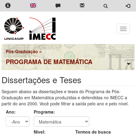
Pular
para
o
conteúdo
principal
Toggle
naviga
Pós-Graduação
»
PROGRAMA DE MATEMÁTICA
Dissertações e Teses
Seguem abaixo as dissertações e teses do Programa de Pós-
Graduação em Matemática produzidas e defendidas no IMECC a
partir do ano 2000. Você pode filtrar a saída pelo ano e pelo nível.
Ano:
Programa:
Ano
Ano:
Nível:
Termos de busca