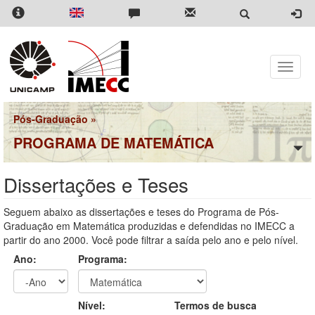
Pular
para
o
conteúdo
principal
Toggle
naviga
Pós-Graduação
»
PROGRAMA DE MATEMÁTICA
Dissertações e Teses
Seguem abaixo as dissertações e teses do Programa de Pós-
Graduação em Matemática produzidas e defendidas no IMECC a
partir do ano 2000. Você pode filtrar a saída pelo ano e pelo nível.
Ano:
Programa:
Ano
Ano:
Nível:
Termos de busca