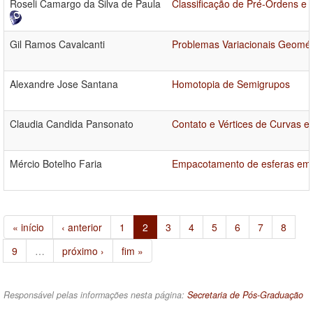
Roseli Camargo da Silva de Paula
Classificação de Pré-Ordens e
Gil Ramos Cavalcanti
Problemas Variacionais Geomét
Alexandre Jose Santana
Homotopia de Semigrupos
Claudia Candida Pansonato
Contato e Vértices de Curvas 
Mércio Botelho Faria
Empacotamento de esferas em 
« início
‹ anterior
1
2
3
4
5
6
7
8
9
…
próximo ›
fim »
Responsável pelas informações nesta página:
Secretaria de Pós-Graduação