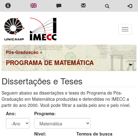
Pular
para
o
conteúdo
principal
Toggle
naviga
Pós-Graduação
»
PROGRAMA DE MATEMÁTICA
Dissertações e Teses
Seguem abaixo as dissertações e teses do Programa de Pós-
Graduação em Matemática produzidas e defendidas no IMECC a
partir do ano 2000. Você pode filtrar a saída pelo ano e pelo nível.
Ano:
Programa:
Ano
Ano:
Nível:
Termos de busca