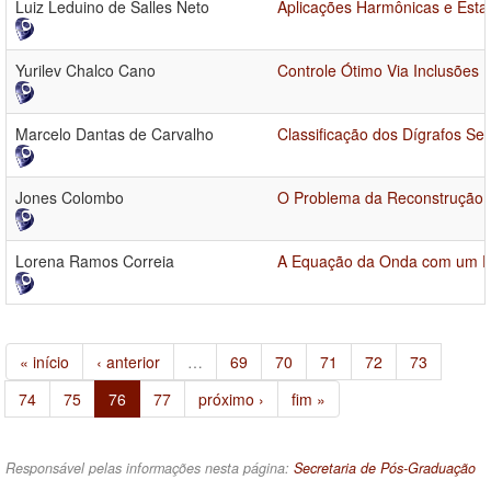
Luiz Leduino de Salles Neto
Aplicações Harmônicas e Esta
Yurilev Chalco Cano
Controle Ótimo Via Inclusões D
Marcelo Dantas de Carvalho
Classificação dos Dígrafos Se
Jones Colombo
O Problema da Reconstrução 
Lorena Ramos Correia
A Equação da Onda com um Po
« início
‹ anterior
…
69
70
71
72
73
74
75
76
77
próximo ›
fim »
Responsável pelas informações nesta página:
Secretaria de Pós-Graduação