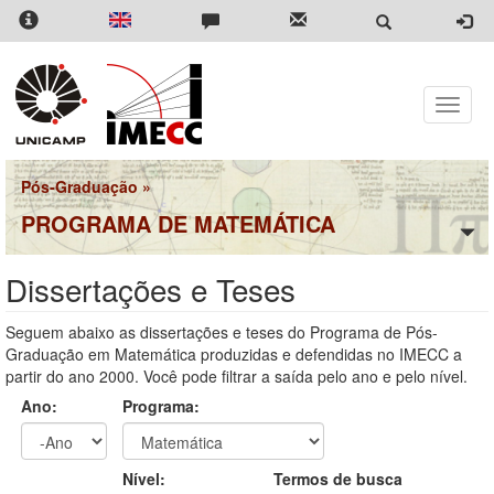
Pular
para
o
conteúdo
principal
Toggle
naviga
Pós-Graduação
»
PROGRAMA DE MATEMÁTICA
Dissertações e Teses
Seguem abaixo as dissertações e teses do Programa de Pós-
Graduação em Matemática produzidas e defendidas no IMECC a
partir do ano 2000. Você pode filtrar a saída pelo ano e pelo nível.
Ano:
Programa:
Ano
Ano:
Nível:
Termos de busca