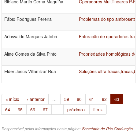
Bibiano Martin Cerna Maguiña
Operadores Multilineares P-F
Fábio Rodrigues Pereira
Problemas do tipo ambrosetti-
Ariosvaldo Marques Jatobá
Fatoração de operadores fra
Aline Gomes da Silva Pinto
Propriedades homológicas de
Elder Jesús Villamizar Roa
Soluções ultra fracas,fracas,
« início
‹ anterior
…
59
60
61
62
63
64
65
66
67
…
próximo ›
fim »
Responsável pelas informações nesta página:
Secretaria de Pós-Graduação