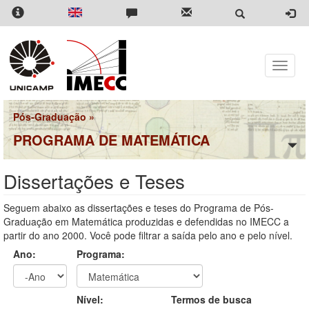
Pular
para
o
conteúdo
principal
Toggle
naviga
Pós-Graduação
»
PROGRAMA DE MATEMÁTICA
Dissertações e Teses
Seguem abaixo as dissertações e teses do Programa de Pós-
Graduação em Matemática produzidas e defendidas no IMECC a
partir do ano 2000. Você pode filtrar a saída pelo ano e pelo nível.
Ano:
Programa:
Ano
Ano:
Nível:
Termos de busca