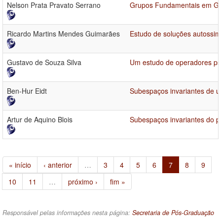
Nelson Prata Pravato Serrano
Grupos Fundamentais em Ge
Ricardo Martins Mendes Guimarães
Estudo de soluções autossi
Gustavo de Souza Silva
Um estudo de operadores pse
Ben-Hur Eidt
Subespaços invariantes de 
Artur de Aquino Blois
Subespaços invariantes do po
« início
‹ anterior
…
3
4
5
6
7
8
9
10
11
…
próximo ›
fim »
Responsável pelas informações nesta página:
Secretaria de Pós-Graduação