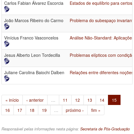
Carlos Fabian Álvarez Escorcia
Estados de equilíbrio para certos
João Marcos Ribeiro do Carmo
Problema do subespaço invariant
Vinícius Franco Vasconcelos
Análise Não-Standard: Aplicações
Jesus Alberto Leon Tordecilla
Problemas elípticos com condição 
Juliane Carolina Baiochi Dalben
Relações entre diferentes noçõe
« início
‹ anterior
…
11
12
13
14
15
16
17
18
19
…
próximo ›
fim »
Responsável pelas informações nesta página:
Secretaria de Pós-Graduação