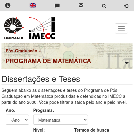
Pular
para
o
conteúdo
principal
Toggle
naviga
Pós-Graduação
»
PROGRAMA DE MATEMÁTICA
Dissertações e Teses
Seguem abaixo as dissertações e teses do Programa de Pós-
Graduação em Matemática produzidas e defendidas no IMECC a
partir do ano 2000. Você pode filtrar a saída pelo ano e pelo nível.
Ano:
Programa:
Ano
Ano:
Nível:
Termos de busca