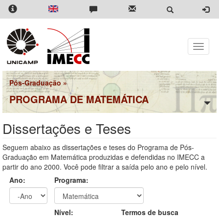
Pular
para
o
conteúdo
principal
Toggle
naviga
Pós-Graduação
»
PROGRAMA DE MATEMÁTICA
Dissertações e Teses
Seguem abaixo as dissertações e teses do Programa de Pós-
Graduação em Matemática produzidas e defendidas no IMECC a
partir do ano 2000. Você pode filtrar a saída pelo ano e pelo nível.
Ano:
Programa:
Ano
Ano:
Nível:
Termos de busca