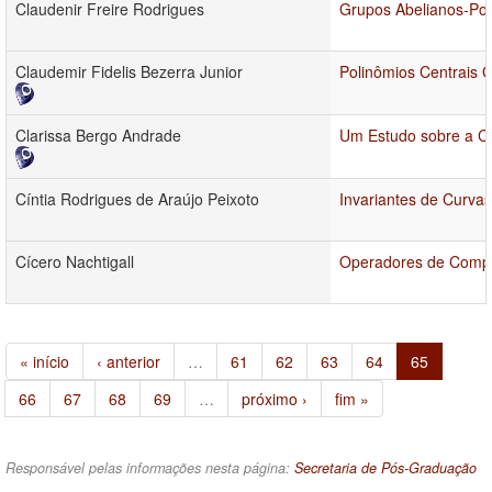
Claudenir Freire Rodrigues
Grupos Abelianos-Por
Claudemir Fidelis Bezerra Junior
Polinômios Centrais 
Clarissa Bergo Andrade
Um Estudo sobre a C
Cíntia Rodrigues de Araújo Peixoto
Invariantes de Curva
Cícero Nachtigall
Operadores de Compo
« início
‹ anterior
…
61
62
63
64
65
66
67
68
69
…
próximo ›
fim »
Responsável pelas informações nesta página:
Secretaria de Pós-Graduação