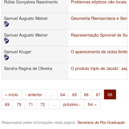
Rúbia Gonçalves Nascimento
Problemas elípticos não-locais d
Samuel Augusto Wainer
Geometria Riemanniana e Semi-
Samuel Augusto Wainer
Representação Spinorial de S
Samuel Kruger
O aparecimento de ciclos limite
Sandra Regina de Oliveira
O produto triplo de Jacobi : asp
« início
‹ anterior
…
64
65
66
67
68
69
70
71
72
…
próximo ›
fim »
Responsável pelas informações nesta página:
Secretaria de Pós-Graduação