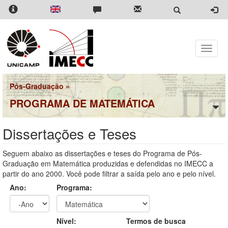
Pular
para
o
conteúdo
principal
Toggle
naviga
Pós-Graduação
»
PROGRAMA DE MATEMÁTICA
Dissertações e Teses
Seguem abaixo as dissertações e teses do Programa de Pós-
Graduação em Matemática produzidas e defendidas no IMECC a
partir do ano 2000. Você pode filtrar a saída pelo ano e pelo nível.
Ano:
Programa:
Ano
Ano:
Nível:
Termos de busca