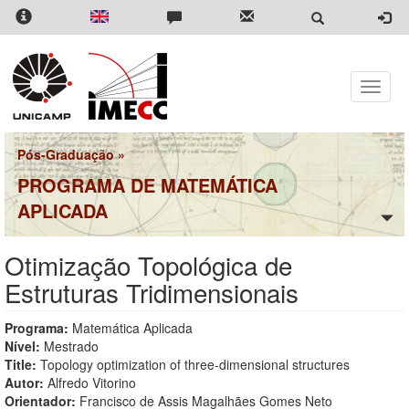
Pular
para
o
conteúdo
principal
Toggle
naviga
Pós-Graduação
»
PROGRAMA DE MATEMÁTICA
APLICADA
Otimização Topológica de
Estruturas Tridimensionais
Programa:
Matemática Aplicada
Nível:
Mestrado
Title:
Topology optimization of three-dimensional structures
Autor:
Alfredo Vitorino
Orientador:
Francisco de Assis Magalhães Gomes Neto