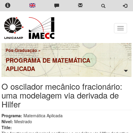
Pular
para
o
conteúdo
principal
Toggle
naviga
Pós-Graduação
»
PROGRAMA DE MATEMÁTICA
APLICADA
O oscilador mecânico fracionário:
uma modelagem via derivada de
Hilfer
Programa:
Matemática Aplicada
Nível:
Mestrado
Title: