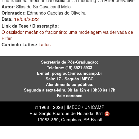
The fractional mechanical oscillator : a modeling via Hilfer derivative
Autor:
Silas de Sá Cavalcanti Melo
Orientador:
Edmundo Capelas de Oliveira
18/04/2022
Data:
Link da Tese / Dissertação:
O oscilador mecânico fracionário: uma modelagem via derivada de
Hilfer
Currículo Lattes:
Lattes
Secretaria de Pós-Graduação:
Telefone:
(19) 3521-5933
E-mail:
posgrad@ime.unicamp.br
Sala: 17 - Saguão IMECC
Atendimento ao público:
Segunda a sexta-feira, 9h às 12h e 13h30 às 17h
Fale conosco
© 1968 - 2026 | IMECC / UNICAMP
Rua Sérgio Buarque de Holanda, 651
13083-859, Campinas, SP, Brasil