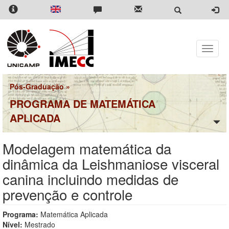
Pular
para
o
conteúdo
principal
Toggle
naviga
Pós-Graduação
»
PROGRAMA DE MATEMÁTICA
APLICADA
Modelagem matemática da
dinâmica da Leishmaniose visceral
canina incluindo medidas de
prevenção e controle
Programa:
Matemática Aplicada
Nível:
Mestrado