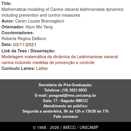
Title:
Mathematical modeling of Canine visceral leishmaniasis dynamics
including prevention and control measures
Autor:
Caren Louize Brancaglioni
Orientador:
Hyun Mo Yang
Coorientadores:
Roberta Regina Delboni
03/11/2021
Data:
Link da Tese / Dissertação:
Modelagem matemática da dinâmica da Leishmaniose visceral
canina incluindo medidas de prevenção e controle
Currículo Lattes:
Lattes
Secretaria de Pós-Graduação:
Telefone:
(19) 3521-5933
E-mail:
posgrad@ime.unicamp.br
Sala: 17 - Saguão IMECC
Atendimento ao público:
Segunda a sexta-feira, 9h às 12h e 13h30 às 17h
Fale conosco
© 1968 - 2026 | IMECC / UNICAMP