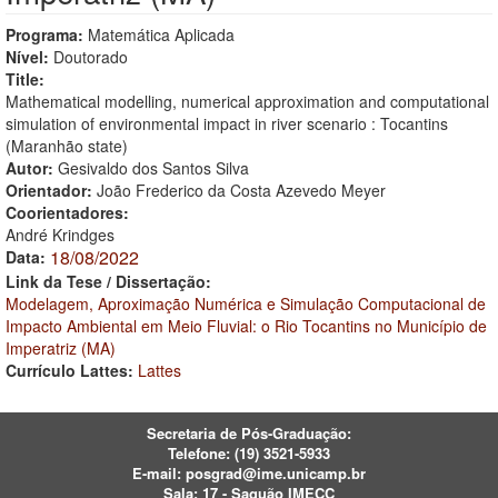
Programa:
Matemática Aplicada
Nível:
Doutorado
Title:
Mathematical modelling, numerical approximation and computational
simulation of environmental impact in river scenario : Tocantins
(Maranhão state)
Autor:
Gesivaldo dos Santos Silva
Orientador:
João Frederico da Costa Azevedo Meyer
Coorientadores:
André Krindges
18/08/2022
Data:
Link da Tese / Dissertação:
Modelagem, Aproximação Numérica e Simulação Computacional de
Impacto Ambiental em Meio Fluvial: o Rio Tocantins no Município de
Imperatriz (MA)
Currículo Lattes:
Lattes
Secretaria de Pós-Graduação:
Telefone:
(19) 3521-5933
E-mail:
posgrad@ime.unicamp.br
Sala: 17 - Saguão IMECC