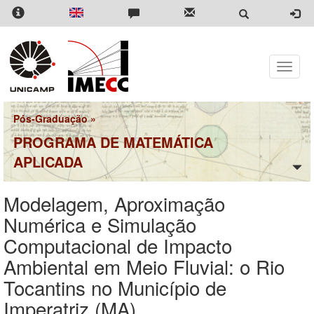
Pular
para
o
conteúdo
principal
Toggle
naviga
Pós-Graduação
»
PROGRAMA DE MATEMÁTICA
APLICADA
Modelagem, Aproximação
Numérica e Simulação
Computacional de Impacto
Ambiental em Meio Fluvial: o Rio
Tocantins no Município de
Imperatriz (MA)