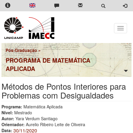
Pular
para
o
conteúdo
principal
Toggle
naviga
Pós-Graduação
»
PROGRAMA DE MATEMÁTICA
APLICADA
Métodos de Pontos Interiores para
Problemas com Desigualdades
Programa:
Matemática Aplicada
Nível:
Mestrado
Autor:
Yara Verdum Santiago
Orientador:
Aurelio Ribeiro Leite de Oliveira
30/11/2020
Data: