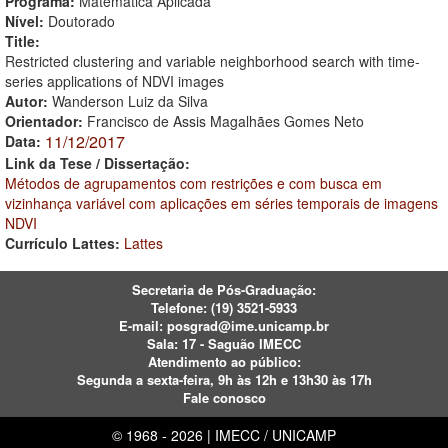
Programa:
Matemática Aplicada
Nível:
Doutorado
Title:
Restricted clustering and variable neighborhood search with time-
series applications of NDVI images
Autor:
Wanderson Luiz da Silva
Orientador:
Francisco de Assis Magalhães Gomes Neto
11/12/2017
Data:
Link da Tese / Dissertação:
Métodos de agrupamentos com restrições e com busca em
vizinhança variável com aplicações em séries temporais de imagens
NDVI
Currículo Lattes:
Lattes
Secretaria de Pós-Graduação:
Telefone:
(19) 3521-5933
E-mail:
posgrad@ime.unicamp.br
Sala: 17 - Saguão IMECC
Atendimento ao público:
Segunda a sexta-feira, 9h às 12h e 13h30 às 17h
Fale conosco
© 1968 - 2026 | IMECC / UNICAMP