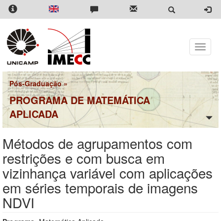
Pular
para
o
conteúdo
principal
Toggle
naviga
Pós-Graduação
»
PROGRAMA DE MATEMÁTICA
APLICADA
Métodos de agrupamentos com
restrições e com busca em
vizinhança variável com aplicações
em séries temporais de imagens
NDVI