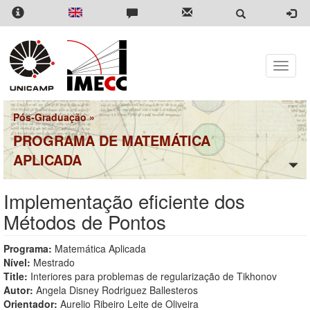
Pular
para
o
conteúdo
principal
Toggle
naviga
Pós-Graduação
»
PROGRAMA DE MATEMÁTICA
APLICADA
Implementação eficiente dos
Métodos de Pontos
Programa:
Matemática Aplicada
Nível:
Mestrado
Title:
Interiores para problemas de regularização de Tikhonov
Autor:
Angela Disney Rodriguez Ballesteros
Orientador:
Aurelio Ribeiro Leite de Oliveira