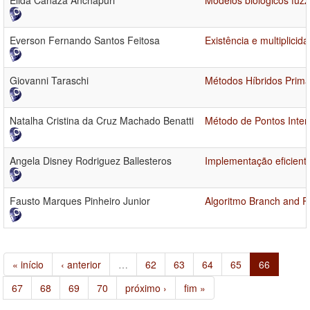
Elida Canaza Anchapuri
Modelos biológicos fuz
Everson Fernando Santos Feitosa
Existência e multiplici
Giovanni Taraschi
Métodos Híbridos Prima
Natalha Cristina da Cruz Machado Benatti
Método de Pontos Inte
Angela Disney Rodriguez Ballesteros
Implementação eficient
Fausto Marques Pinheiro Junior
Algoritmo Branch and P
« início
‹ anterior
…
62
63
64
65
66
67
68
69
70
próximo ›
fim »