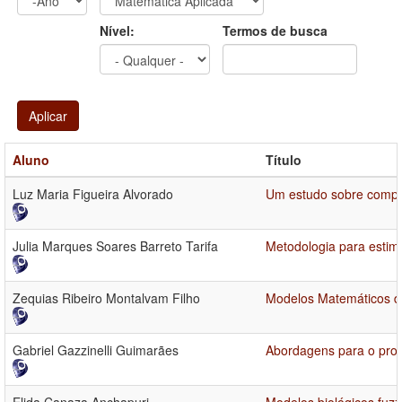
Ano
Ano:
Nível:
Termos de busca
Aplicar
Aluno
Título
Luz Maria Figueira Alvorado
Um estudo sobre compor
Julia Marques Soares Barreto Tarifa
Metodologia para estima
Zequias Ribeiro Montalvam Filho
Modelos Matemáticos de
Gabriel Gazzinelli Guimarães
Abordagens para o prob