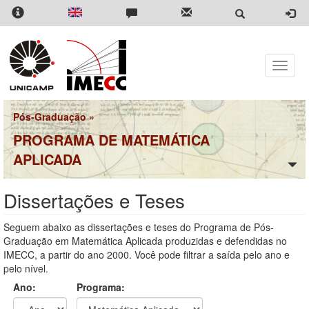
Pular
para
o
conteúdo
principal
Toggle
naviga
Pós-Graduação
»
PROGRAMA DE MATEMÁTICA
APLICADA
Dissertações e Teses
Seguem abaixo as dissertações e teses do Programa de Pós-
Graduação em Matemática Aplicada produzidas e defendidas no
IMECC, a partir do ano 2000. Você pode filtrar a saída pelo ano e
pelo nível.
Ano:
Programa: