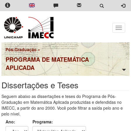
Pular
para
o
conteúdo
principal
Toggle
naviga
Pós-Graduação
»
PROGRAMA DE MATEMÁTICA
APLICADA
Dissertações e Teses
Seguem abaixo as dissertações e teses do Programa de Pós-
Graduação em Matemática Aplicada produzidas e defendidas no
IMECC, a partir do ano 2000. Você pode filtrar a saída pelo ano e
pelo nível.
Ano:
Programa: