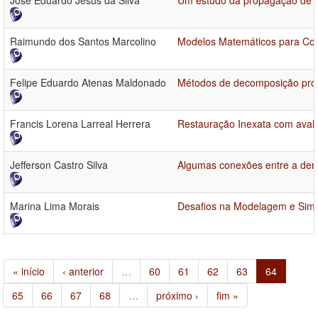
José Eduardo Jesus da Silva
Um estudo da propagação de u
Raimundo dos Santos Marcolino
Modelos Matemáticos para Cov
Felipe Eduardo Atenas Maldonado
Métodos de decomposição prox
Francis Lorena Larreal Herrera
Restauração Inexata com avalia
Jefferson Castro Silva
Algumas conexões entre a deri
Marina Lima Morais
Desafios na Modelagem e Simu
« início
‹ anterior
…
60
61
62
63
64
65
66
67
68
…
próximo ›
fim »