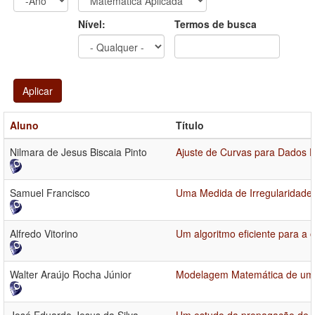
Ano
Ano:
Nível:
Termos de busca
Aplicar
Aluno
Título
Nilmara de Jesus Biscaia Pinto
Ajuste de Curvas para Dados F
Samuel Francisco
Uma Medida de Irregularidade 
Alfredo Vitorino
Um algoritmo eficiente para a 
Walter Araújo Rocha Júnior
Modelagem Matemática de um S