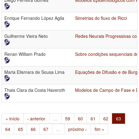
Diego Ferreira Gomes
Modelos Epidemiológicos com P
Enrique Fernando López Agila
Simetrias do fluxo de Ricci
Guilherme Vieira Neto
Redes Neurais Progressivas co
Renan William Prado
Sobre condições sequenciais d
Maria Elismara de Sousa Lima
Equações de Difusão e de Burge
Thais Clara da Costa Haveroth
Modelos de Campo de Fase e Der
« início
‹ anterior
…
59
60
61
62
63
64
65
66
67
…
próximo ›
fim »