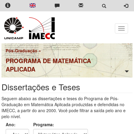
Pular
para
o
conteúdo
principal
Toggle
naviga
Pós-Graduação
»
PROGRAMA DE MATEMÁTICA
APLICADA
Dissertações e Teses
Seguem abaixo as dissertações e teses do Programa de Pós-
Graduação em Matemática Aplicada produzidas e defendidas no
IMECC, a partir do ano 2000. Você pode filtrar a saída pelo ano e
pelo nível.
Ano:
Programa: