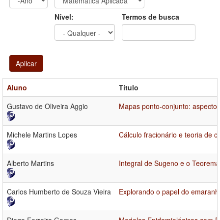
Ano
Ano:
Nível:
Termos de busca
Aplicar
Aluno
Título
Gustavo de Oliveira Aggio
Mapas ponto-conjunto: aspectos 
Michele Martins Lopes
Cálculo fracionário e teoria de
Alberto Martins
Integral de Sugeno e o Teorema
Carlos Humberto de Souza Vieira
Explorando o papel do emaranh