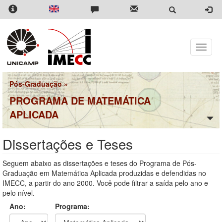
Pular
para
o
conteúdo
principal
Toggle
naviga
Pós-Graduação
»
PROGRAMA DE MATEMÁTICA
APLICADA
Dissertações e Teses
Seguem abaixo as dissertações e teses do Programa de Pós-
Graduação em Matemática Aplicada produzidas e defendidas no
IMECC, a partir do ano 2000. Você pode filtrar a saída pelo ano e
pelo nível.
Ano:
Programa: