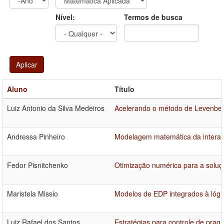
Ano
Ano:
Nível:
Termos de busca
Aplicar
Aluno
Título
Luiz Antonio da Silva Medeiros
Acelerando o método de Levenber
Andressa Pinheiro
Modelagem matemática da interaçã
Fedor Pisnitchenko
Otimização numérica para a soluçã
Maristela Missio
Modelos de EDP integrados à lógic
Luiz Rafael dos Santos
Estratégias para controle de praga