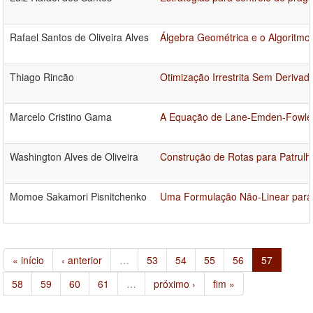
Rafael Santos de Oliveira Alves
Álgebra Geométrica e o Algoritmo
Thiago Rincão
Otimização Irrestrita Sem Deriva
Marcelo Cristino Gama
A Equação de Lane-Emden-Fowler 
Washington Alves de Oliveira
Construção de Rotas para Patrul
Momoe Sakamori Pisnitchenko
Uma Formulação Não-Linear para 
« início
‹ anterior
…
53
54
55
56
57
58
59
60
61
…
próximo ›
fim »