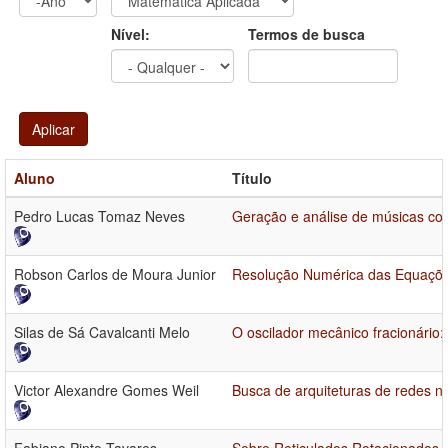
Ano
Ano:
Nível:
Termos de busca
Aplicar
Aluno
Título
Pedro Lucas Tomaz Neves
Geração e análise de músicas co
Robson Carlos de Moura Junior
Resolução Numérica das Equações
Silas de Sá Cavalcanti Melo
O oscilador mecânico fracionário
Victor Alexandre Gomes Weil
Busca de arquiteturas de redes n