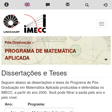
Pular
para
o
conteúdo
principal
Toggle
naviga
Pós-Graduação
»
PROGRAMA DE MATEMÁTICA
APLICADA
Dissertações e Teses
Seguem abaixo as dissertações e teses do Programa de Pós-
Graduação em Matemática Aplicada produzidas e defendidas no
IMECC, a partir do ano 2000. Você pode filtrar a saída pelo ano e
pelo nível.
Ano:
Programa: