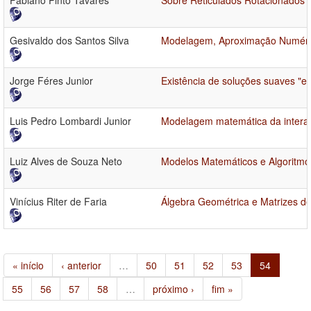
Fabiano Pinto Tavares
Sobre Reticulados Rotacionados 
Gesivaldo dos Santos Silva
Modelagem, Aproximação Numérica
Jorge Féres Junior
Existência de soluções suaves "e"
Luis Pedro Lombardi Junior
Modelagem matemática da intera
Luiz Alves de Souza Neto
Modelos Matemáticos e Algoritmo
Vinícius Riter de Faria
Álgebra Geométrica e Matrizes de
« início
‹ anterior
…
50
51
52
53
54
55
56
57
58
…
próximo ›
fim »