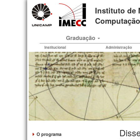
Pular
Instituto de
para
o
Computação 
conteúdo
principal
Graduação
Institucional
Administração
Disse
O programa