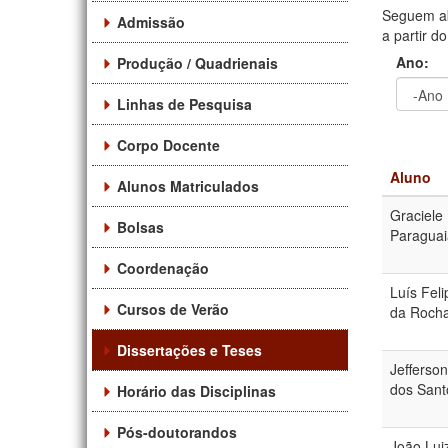
Seguem ab
Admissão
a partir d
Ano:
Produção / Quadrienais
Linhas de Pesquisa
Ano
Ano:
Corpo Docente
Aluno
Alunos Matriculados
Graciele
Bolsas
Paraguaia
Coordenação
Luís Fel
Cursos de Verão
da Roch
Dissertações e Teses
Jefferso
dos Sant
Horário das Disciplinas
Pós-doutorandos
João Lui