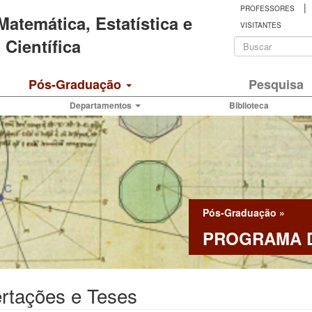
|
PROFESSORES
 Matemática, Estatística e
VISITANTES
Formulá
Científica
de
Buscar
Pós-Graduação
Pesquisa
busca
Departamentos
Biblioteca
Pós-Graduação
»
PROGRAMA D
rtações e Teses