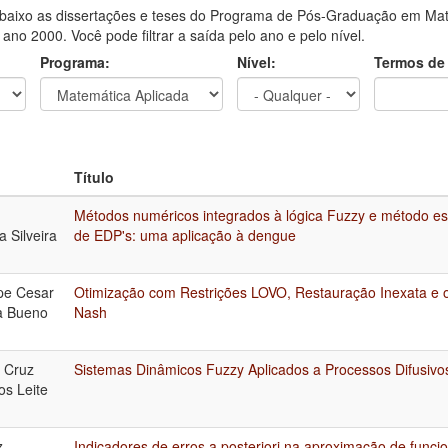
aixo as dissertações e teses do Programa de Pós-Graduação em Mat
o ano 2000. Você pode filtrar a saída pelo ano e pelo nível.
Programa:
Nível:
Termos de
Título
Métodos numéricos integrados à lógica Fuzzy e método es
 Silveira
de EDP's: uma aplicação à dengue
ipe Cesar
Otimização com Restrições LOVO, Restauração Inexata e o 
a Bueno
Nash
n Cruz
Sistemas Dinâmicos Fuzzy Aplicados a Processos Difusivo
os Leite
z
Indicadores de erros a posteriori na aproximação de funci