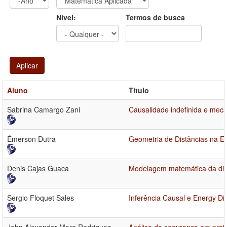
Ano
Ano:
Nível:
Termos de busca
Aplicar
Aluno
Título
Sabrina Camargo Zani
Causalidade indefinida e mecâ
Émerson Dutra
Geometria de Distâncias na E
Denis Cajas Guaca
Modelagem matemática da dinâ
Sergio Floquet Sales
Inferência Causal e Energy 