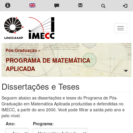
Pular
para
o
conteúdo
principal
Toggle
naviga
Pós-Graduação
»
PROGRAMA DE MATEMÁTICA
APLICADA
Dissertações e Teses
Seguem abaixo as dissertações e teses do Programa de Pós-
Graduação em Matemática Aplicada produzidas e defendidas no
IMECC, a partir do ano 2000. Você pode filtrar a saída pelo ano e
pelo nível.
Ano:
Programa: