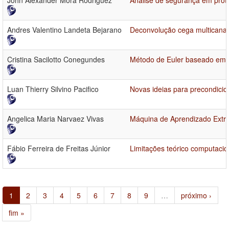
John Alexander Mora Rodriguez
Análise de segurança em proto
Andres Valentino Landeta Bejarano
Deconvolução cega multicanal 
Cristina Sacilotto Conegundes
Método de Euler baseado em ar
Luan Thierry Silvino Pacifico
Novas ideias para precondici
Angelica Maria Narvaez Vivas
Máquina de Aprendizado Extr
Fábio Ferreira de Freitas Júnior
Limitações teórico computac
1
2
3
4
5
6
7
8
9
…
próximo ›
fim »