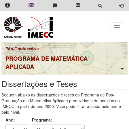
Pular
para
o
conteúdo
principal
Toggle
naviga
Pós-Graduação
»
PROGRAMA DE MATEMÁTICA
APLICADA
Dissertações e Teses
Seguem abaixo as dissertações e teses do Programa de Pós-
Graduação em Matemática Aplicada produzidas e defendidas no
IMECC, a partir do ano 2000. Você pode filtrar a saída pelo ano e
pelo nível.
Ano:
Programa: