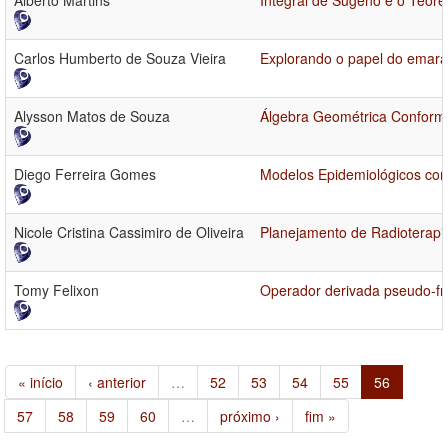
Alberto Martins
Integral de Sugeno e o Teor
Carlos Humberto de Souza Vieira
Explorando o papel do emar
Alysson Matos de Souza
Álgebra Geométrica Conforme 
Diego Ferreira Gomes
Modelos Epidemiológicos com
Nicole Cristina Cassimiro de Oliveira
Planejamento de Radioterapi
Tomy Felixon
Operador derivada pseudo-fra
« início
‹ anterior
…
52
53
54
55
56
57
58
59
60
…
próximo ›
fim »