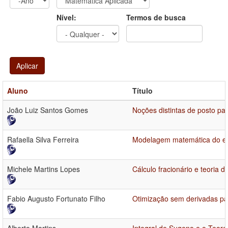
Ano
Ano:
Nível:
Termos de busca
Aplicar
Aluno
Título
João Luiz Santos Gomes
Noções distintas de posto pa
Rafaella Silva Ferreira
Modelagem matemática do esp
Michele Martins Lopes
Cálculo fracionário e teoria
Fabio Augusto Fortunato Filho
Otimização sem derivadas par