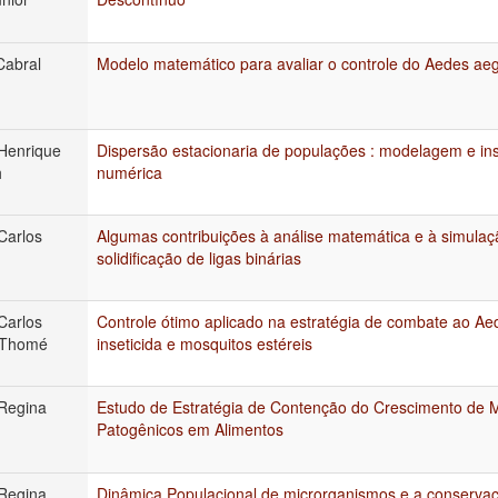
Cabral
Modelo matemático para avaliar o controle do Aedes aeg
Henrique
Dispersão estacionaria de populações : modelagem e i
h
numérica
Carlos
Algumas contribuições à análise matemática e à simula
solidificação de ligas binárias
Carlos
Controle ótimo aplicado na estratégia de combate ao Aed
 Thomé
inseticida e mosquitos estéreis
Regina
Estudo de Estratégia de Contenção do Crescimento de 
Patogênicos em Alimentos
Regina
Dinâmica Populacional de microrganismos e a conservaç