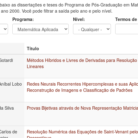
aixo as dissertações e teses do Programa de Pós-Graduação em Mat
o ano 2000. Você pode filtrar a saída pelo ano e pelo nível.
Programa:
Nível:
Termos de
Título
Gotardi
Métodos Híbridos e Livres de Derivadas para Resoluçã
Lineares
Aníbal Lobo
Redes Neurais Recorrentes Hipercomplexas e suas Apl
Reconstrução de Imagens e Classificação de Padrões
a Silva
Provas Bijetivas através de Nova Representação Matricia
arlos de
Resolução Numérica das Equações de Saint-Venant pelo
nior
Descontínuo