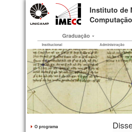
Pular
Instituto de
para
o
Computação 
conteúdo
principal
Graduação
Institucional
Administração
Disse
O programa