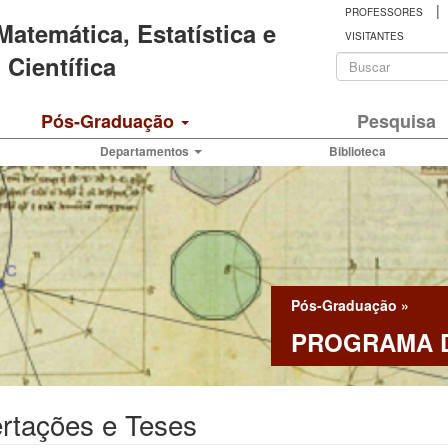
|
PROFESSORES
 Matemática, Estatística e
VISITANTES
Formulá
Científica
de
Buscar
Pós-Graduação
Pesquisa
busca
Departamentos
Biblioteca
Pós-Graduação
»
PROGRAMA D
rtações e Teses