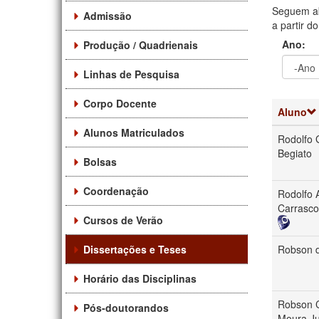
Seguem ab
Admissão
a partir d
Ano:
Produção / Quadrienais
Linhas de Pesquisa
Ano
Ano:
Corpo Docente
Aluno
Alunos Matriculados
Rodolfo 
Begiato
Bolsas
Coordenação
Rodolfo 
Carrasco
Cursos de Verão
Dissertações e Teses
Robson d
Horário das Disciplinas
Robson C
Pós-doutorandos
Moura Ju