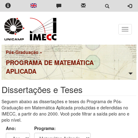
Pular
para
o
conteúdo
principal
Toggle
naviga
Pós-Graduação
»
PROGRAMA DE MATEMÁTICA
APLICADA
Dissertações e Teses
Seguem abaixo as dissertações e teses do Programa de Pós-
Graduação em Matemática Aplicada produzidas e defendidas no
IMECC, a partir do ano 2000. Você pode filtrar a saída pelo ano e
pelo nível.
Ano:
Programa: