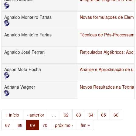
Agnaldo Monteiro Farias
Novas formulações de Element
Agnaldo Monteiro Farias
Técnicas de Pós-Processame
Agnaldo José Ferrari
Reticulados Algébricos: Abo
Adson Mota Rocha
Análise e Aproximação de u
Adriana Wagner
Novos Resultados na Teoria 
« início
‹ anterior
…
62
63
64
65
66
67
68
69
70
próximo ›
fim »