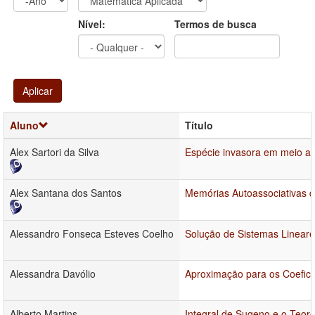
Ano
Ano:
Nível:
Termos de busca
Aplicar
Aluno
Título
Alex Sartori da Silva
Espécie invasora em meio aq
Alex Santana dos Santos
Memórias Autoassociativas 
Alessandro Fonseca Esteves Coelho
Solução de Sistemas Linear
Alessandra Davólio
Aproximação para os Coefici
Alberto Martins
Integral de Sugeno e o Teo