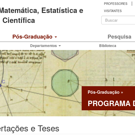
|
PROFESSORES
 Matemática, Estatística e
VISITANTES
Formulá
Científica
de
Buscar
Pós-Graduação
Pesquisa
busca
Departamentos
Biblioteca
Pós-Graduação
»
PROGRAMA D
rtações e Teses