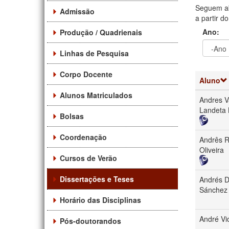
Seguem ab
Admissão
a partir d
Ano:
Produção / Quadrienais
Linhas de Pesquisa
Ano
Ano:
Corpo Docente
Aluno
Alunos Matriculados
Andres V
Landeta 
Bolsas
Coordenação
Andrês R
Oliveira
Cursos de Verão
Dissertações e Teses
Andrés D
Sánchez
Horário das Disciplinas
André Vi
Pós-doutorandos