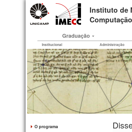
Pular
Instituto de
para
o
Computação 
conteúdo
principal
Graduação
Institucional
Administração
Disse
O programa