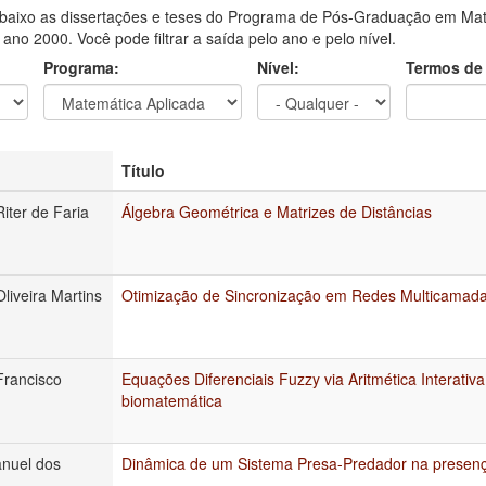
aixo as dissertações e teses do Programa de Pós-Graduação em Mat
o ano 2000. Você pode filtrar a saída pelo ano e pelo nível.
Programa:
Nível:
Termos de
Título
Riter de Faria
Álgebra Geométrica e Matrizes de Distâncias
Oliveira Martins
Otimização de Sincronização em Redes Multicamad
Francisco
Equações Diferenciais Fuzzy via Aritmética Interativ
biomatemática
anuel dos
Dinâmica de um Sistema Presa-Predador na presenç