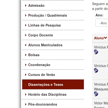
Seguem ab
Admissão
a partir d
Ano:
Produção / Quadrienais
Linhas de Pesquisa
Ano
Ano:
Corpo Docente
Aluno
Alunos Matriculados
Vinícius 
Bolsas
Coordenação
Vinícius 
Cursos de Verão
Vinícius 
Dissertações e Teses
Wasques
Horário das Disciplinas
Victor M
Pós-doutorandos
Santos