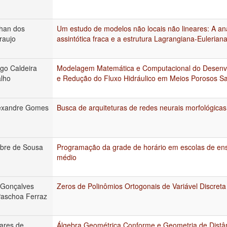
ohan dos
Um estudo de modelos não locais não lineares: A an
raujo
assintótica fraca e a estrutura Lagrangiana-Eulerian
ugo Caldeira
Modelagem Matemática e Computacional do Desenv
alho
e Redução do Fluxo Hidráulico em Meios Porosos S
lexandre Gomes
Busca de arquiteturas de redes neurais morfológicas
bre de Sousa
Programação da grade de horário em escolas de en
médio
 Gonçalves
Zeros de Polinômios Ortogonais de Variável Discreta
Paschoa Ferraz
oares de
Álgebra Geométrica Conforme e Geometria de Distâ