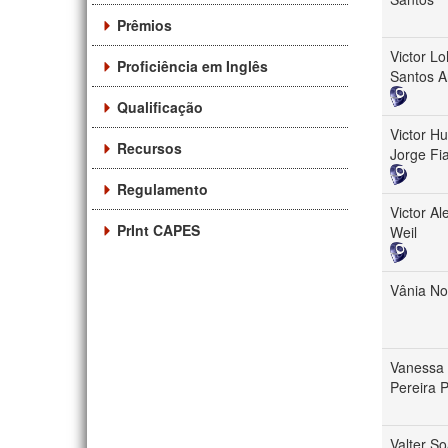
Prêmios
Victor L
Proficiência em Inglês
Santos A
Qualificação
Victor H
Recursos
Jorge Fi
Regulamento
Victor A
PrInt CAPES
Weil
Vânia No
Vanessa
Pereira 
Valter S