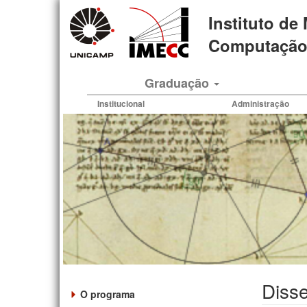
Pular
Instituto de
para
o
Computação 
conteúdo
principal
Graduação
Institucional
Administração
Disse
O programa