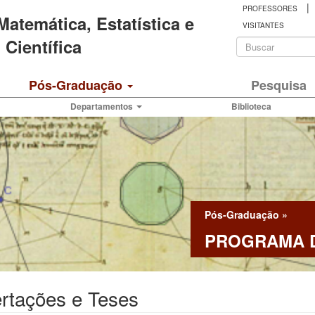
|
PROFESSORES
 Matemática, Estatística e
VISITANTES
Formulá
Científica
de
Buscar
Pós-Graduação
Pesquisa
busca
Departamentos
Biblioteca
Pós-Graduação
»
PROGRAMA D
rtações e Teses